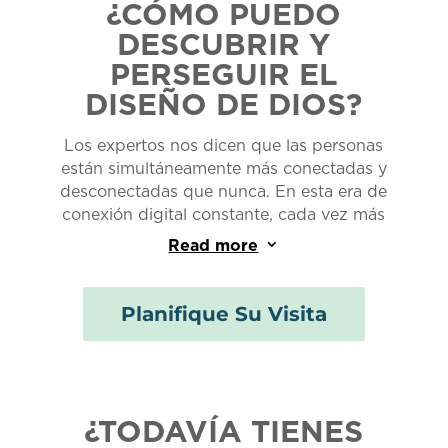
¿CÓMO PUEDO
DESCUBRIR Y
PERSEGUIR EL
DISEÑO DE DIOS?
Los expertos nos dicen que las personas
están simultáneamente más conectadas y
desconectadas que nunca. En esta era de
conexión digital constante, cada vez más
personas se sienten personalmente aisladas,
Read more
3
frustradas, ansiosas e inciertas. ¿Eres tú? Si
es así, entonces Family Church está aquí para
ti. Si está buscando una iglesia
Planifique Su Visita
multigeneracional y multicultural cerca de
usted en el sur de la Florida, consulte nuestro
mapa de ubicación y planifique su visita hoy.
Tenemos Family Church en los condados de
¿TODAVÍA TIENES
Palm Beach, Martin y St. Lucie.