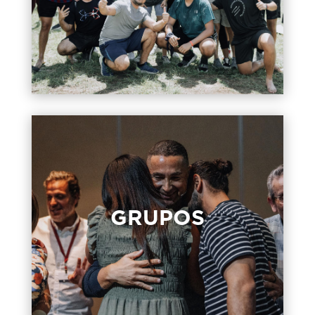
bebés y niños de preescolar durante el
tiempo del servicio.
GRUPOS
GRUPOS
Los grupos son la forma en que nos
amamos unos a otros como familia y
crecemos juntos en nuestra fe.